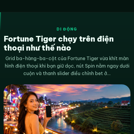
DI ĐỘNG
Fortune Tiger chạy trên điện
thoại như thế nào
Grid ba-hàng-ba-cột của Fortune Tiger vừa khít màn
hình điện thoại khi bạn giữ dọc, nút Spin nằm ngay dưới
cuộn và thanh slider điều chỉnh bet ở...