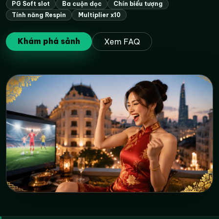
PG Soft slot
Ba cuộn dọc
Chín biểu tượng
Tính năng Respin
Multiplier x10
Khám phá sảnh
Xem FAQ