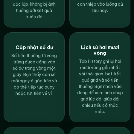
độc lập, không bị ảnh
can thiệp vào luồng dữ
hưởng bởi kết quả
liệu này.
trước đó.
Cập nhật số dư
Lịch sử hai mươi
vòng
Số tiền thưởng từ vòng
Tab History ghi lại hai
trúng được cộng vào
mươi vòng gần nhất
số dư trong vòng một
với thời gian, bet, kết
giây. Bạn thấy con số
quả grid và số tiền
mới ngay ở góc trên và
thưởng. Bạn nhấn vào
có thể tiếp tục quay
dòng để xem ảnh chụp
hoặc rút tiền về ví.
grid lúc đó, giúp đối
chiếu nếu có thắc
mắc.