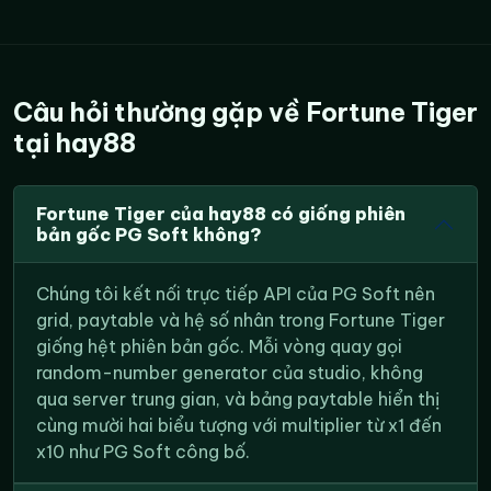
Câu hỏi thường gặp về Fortune Tiger
tại hay88
Fortune Tiger của hay88 có giống phiên
bản gốc PG Soft không?
Chúng tôi kết nối trực tiếp API của PG Soft nên
grid, paytable và hệ số nhân trong Fortune Tiger
giống hệt phiên bản gốc. Mỗi vòng quay gọi
random-number generator của studio, không
qua server trung gian, và bảng paytable hiển thị
cùng mười hai biểu tượng với multiplier từ x1 đến
x10 như PG Soft công bố.