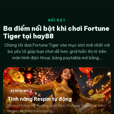
NỔI BẬT
Ba điểm nổi bật khi chơi Fortune
Tiger tại hay88
Chúng tôi đưa Fortune Tiger vào mục slot mới nhất với
ba yếu tố giúp bạn chơi dễ hơn: grid hiển thị rõ trên
màn hình điện thoại, bảng paytable mở bằng...
RESPIN WILD
Tính năng Respin tự động
Khi một hàng trả thưởng xuất hiện, Fortune Tiger kích hoạt
Respin và thêm biểu tượng...