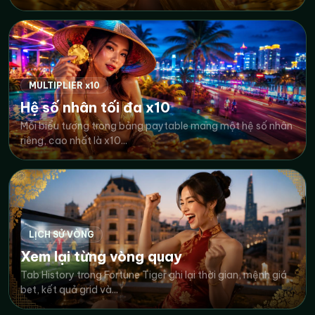
MULTIPLIER x10
Hệ số nhân tối đa x10
Mỗi biểu tượng trong bảng paytable mang một hệ số nhân
riêng, cao nhất là x10...
LỊCH SỬ VÒNG
Xem lại từng vòng quay
Tab History trong Fortune Tiger ghi lại thời gian, mệnh giá
bet, kết quả grid và...