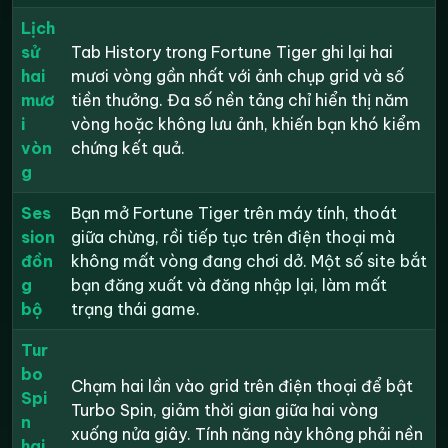
Lịch
sử
Tab History trong Fortune Tiger ghi lại hai
hai
mươi vòng gần nhất với ảnh chụp grid và số
mươ
tiền thưởng. Đa số nền tảng chỉ hiển thị năm
i
vòng hoặc không lưu ảnh, khiến bạn khó kiểm
vòn
chứng kết quả.
g
Ses
Bạn mở Fortune Tiger trên máy tính, thoát
sion
giữa chừng, rồi tiếp tục trên điện thoại mà
đồn
không mất vòng đang chơi dở. Một số site bắt
g
bạn đăng xuất và đăng nhập lại, làm mất
bộ
trạng thái game.
Tur
bo
Chạm hai lần vào grid trên điện thoại để bật
Spi
Turbo Spin, giảm thời gian giữa hai vòng
n
xuống nửa giây. Tính năng này không phải nền
hai