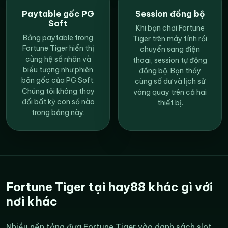
Paytable gốc PG
Session đồng bộ
Soft
Khi bạn chơi Fortune
Bảng paytable trong
Tiger trên máy tính rồi
Fortune Tiger hiển thị
chuyển sang điện
cùng hệ số nhân và
thoại, session tự động
biểu tượng như phiên
đồng bộ. Bạn thấy
bản gốc của PG Soft.
cùng số dư và lịch sử
Chúng tôi không thay
vòng quay trên cả hai
đổi bất kỳ con số nào
thiết bị.
trong bảng này.
Fortune Tiger tại hay88 khác gì với
nơi khác
Nhiều nền tảng đưa Fortune Tiger vào danh sách slot